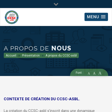
MENU
A PROPOS DE
NOUS
Accueil
Présentation
A propos du CCSC-asbl
Font :
A
A
A
CONTEXTE DE CRÉATION DU CCSC-ASBL.
La création du CCSC-asbl s’inscrit dans une dynamique