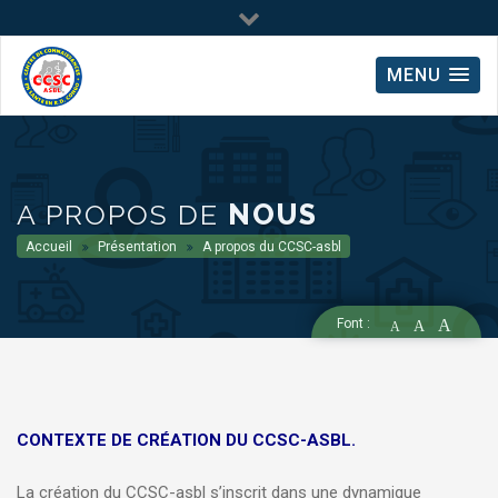
MENU
A PROPOS DE
NOUS
Accueil
Présentation
A propos du CCSC-asbl
Font :
A
A
A
CONTEXTE DE CRÉATION DU CCSC-ASBL.
La création du CCSC-asbl s’inscrit dans une dynamique