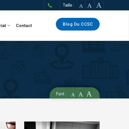
A
A
Taille :
A
Blog Du CCSC
riat
Contact
A
A
Font :
A