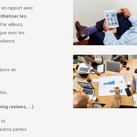
s
en rapport avec
nthétiser les
Par ailleurs,
ogue avec les
évidence.
:
utions de
tes,
ng reviews, ...)
 et
autres parties