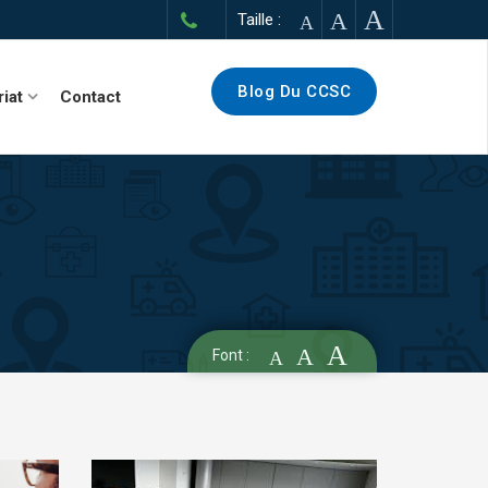
A
A
Taille :
A
Blog Du CCSC
riat
Contact
A
A
Font :
A