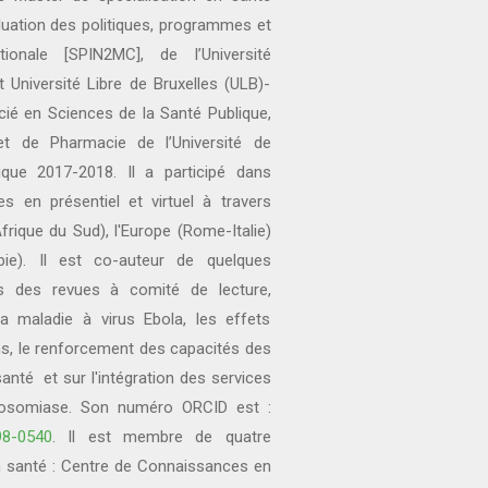
luation des politiques, programmes et
ionale [SPIN2MC], de l’Université
 Université Libre de Bruxelles (ULB)-
ncié en Sciences de la Santé Publique,
t de Pharmacie de l’Université de
que 2017-2018. Il a participé dans
es en présentiel et virtuel à travers
rique du Sud), l'Europe (Rome-Italie)
bie). Il est co-auteur de quelques
ans des revues à comité de lecture,
a maladie à virus Ebola, les effets
ns, le renforcement des capacités des
nté et sur l'intégration des services
anosomiase. Son numéro ORCID est :
98-0540
. Il est membre de quatre
 santé : Centre de Connaissances en