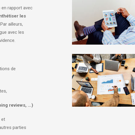
s
en rapport avec
nthétiser les
Par ailleurs,
ogue avec les
évidence.
:
utions de
tes,
ng reviews, ...)
 et
autres parties