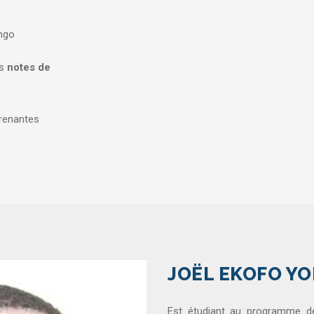
ongo
s
notes de
prenantes
JOËL EKOFO Y
Est étudiant au programme de