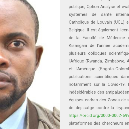
publique, Option Analyse et éva
systèmes de santé internat
Catholique de Louvain (UCL) et
Belgique. Il est également lice
de la Faculté de Médecine e
Kisangani de l'année académi
plusieurs colloques scientifiqu
l’Afrique (Rwanda, Zimbabwe, Af
et l’Amérique (Bogota-Colom
publications scientifiques d
notamment sur la Covid-19, l
indésidérables des antipaludée
équipes cadres des Zones de sa
de depisatge contre la tryp
https://orcid.org/0000-0002-69
plateformes des chercheurs en