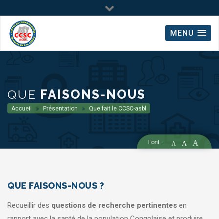
MENU
QUE
FAISONS-NOUS
Accueil
Présentation
Que fait le CCSC-asbl
Font :
A
A
A
QUE FAISONS-NOUS ?
Recueillir des
questions de recherche pertinentes
en
rapport avec la santé de la population Congolaise et produire