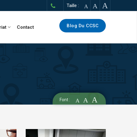
A
A
Taille :
A
Blog Du CCSC
riat
Contact
A
A
Font :
A