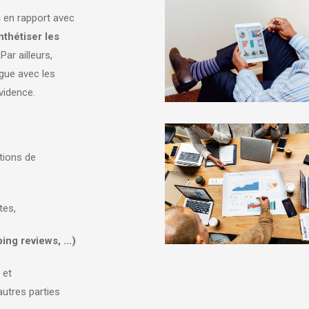
s
en rapport avec
nthétiser les
Par ailleurs,
ogue avec les
évidence.
:
utions de
tes,
ng reviews, ...)
 et
autres parties