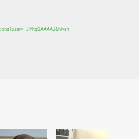
tations?user=_JlYhqQAAAAJ&hl=en