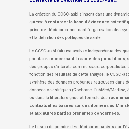
CONTEXTE DE CRÉATION DU CCSC-ASBL.
La création du CCSC-asbl s’inscrit dans une dynamiq
qui vise
à renforcer la base d’évidences scientifi
prise de décision
concernant l’organisation des sy
et la définition des politiques de santé.
Le CCSC-asbl fait une analyse indépendante des qu
prioritaires
concernant la santé des populations
, 
des groupes d’intérêts commerciaux, corporatistes o
fonction des résultats de cette analyse, le CCSC-asb
synthèse des données probantes retrouvées dans d
données scientifiques (Cochrane, PubMed/Medline, S
ou dans la littérature grise et formule des
recomman
contextuelles basées sur ces données au Ministè
et aux autres parties prenantes concernées.​
Le besoin de prendre des
décisions basées sur l’é