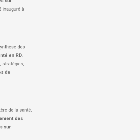
es sur
é inauguré à
 synthèse des
anté en RD.
, stratégies,
es de
tère de la santé,
pement des
s sur