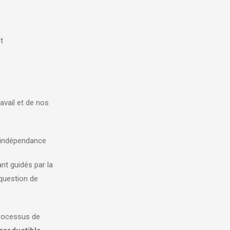
t
avail et de nos
 indépendance
ant guidés par la
 question de
processus de