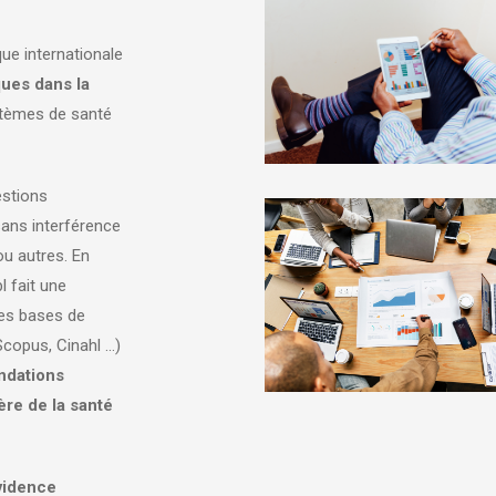
ue internationale
ques dans la
stèmes de santé
estions
sans interférence
u autres. En
l fait une
es bases de
copus, Cinahl …)
dations
re de la santé
vidence