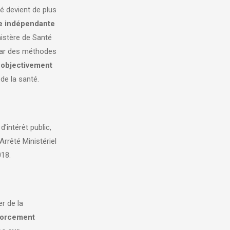
é devient de plus
e indépendante
inistère de Santé
 par des méthodes
s objectivement
de la santé.
’intérêt public,
rrêté Ministériel
18.
r de la
orcement