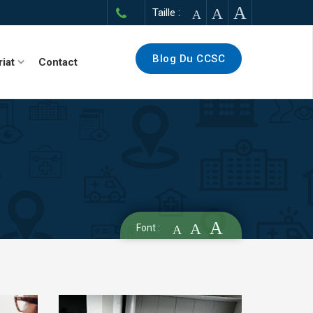
A
A
Taille :
A
Blog Du CCSC
riat
Contact
A
A
Font :
A