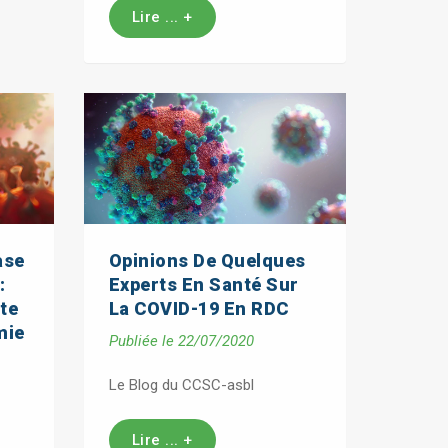
Lire ... +
ase
Opinions De Quelques
:
Experts En Santé Sur
te
La COVID-19 En RDC
mie
Publiée le 22/07/2020
Le Blog du CCSC-asbl
Lire ... +