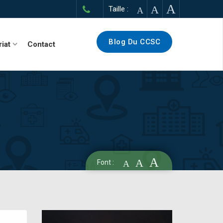
A
A
Taille :
A
Blog Du CCSC
riat
Contact
A
A
Font :
A