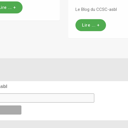
Lire ... +
Le Blog du CCSC-asbl
Lire ... +
asbl